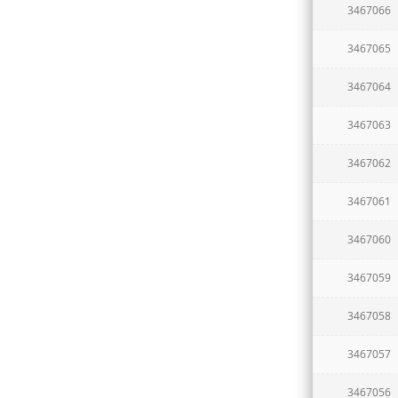
3467066
3467065
3467064
3467063
3467062
3467061
3467060
3467059
3467058
3467057
3467056