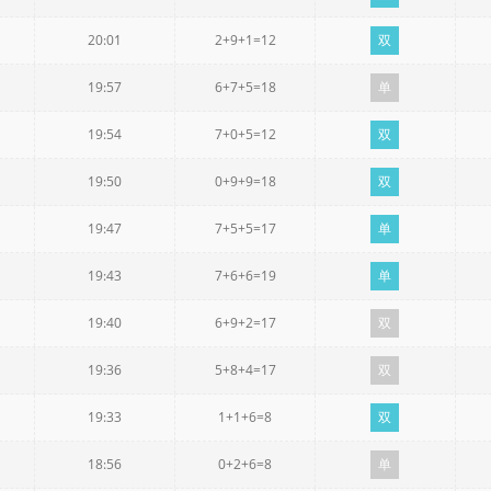
20:01
2+9+1=12
双
19:57
6+7+5=18
单
19:54
7+0+5=12
双
19:50
0+9+9=18
双
19:47
7+5+5=17
单
19:43
7+6+6=19
单
19:40
6+9+2=17
双
19:36
5+8+4=17
双
19:33
1+1+6=8
双
18:56
0+2+6=8
单