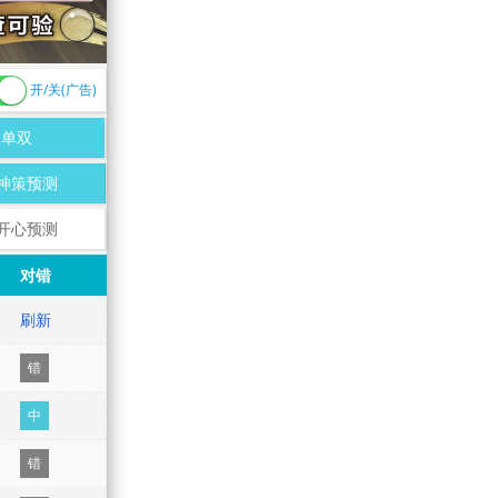
开/关(广告)
单双
神策预测
开心预测
对错
刷新
错
中
错